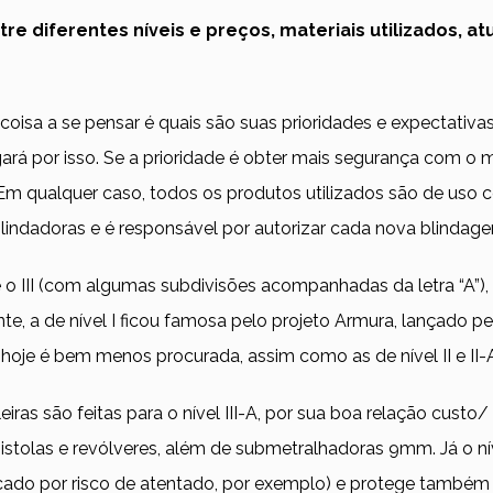
re diferentes níveis e preços, materiais utilizados, a
 coisa a se pensar é quais são suas prioridades e expectativ
ará por isso. Se a prioridade é obter mais segurança com o 
 Em qualquer caso, todos os produtos utilizados são de uso 
ndadoras e é responsável por autorizar cada nova blindagem
té o III (com algumas subdivisões acompanhadas da letra “A”)
ente, a de nível I ficou famosa pelo projeto Armura, lançado
8, hoje é bem menos procurada, assim como as de nível II e II
ras são feitas para o nível III-A, por sua boa relação custo/ 
stolas e revólveres, além de submetralhadoras 9mm. Já o nível 
ficado por risco de atentado, por exemplo) e protege também 