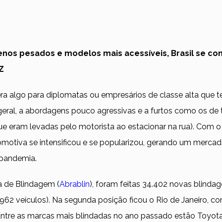
os pesados e modelos mais acessíveis, Brasil se co
Z
 era algo para diplomatas ou empresários de classe alta que t
geral, a abordagens pouco agressivas e a furtos como os de 
que eram levadas pelo motorista ao estacionar na rua). Com o
omotiva se intensificou e se popularizou, gerando um merca
pandemia.
a de Blindagem (
Abrablin
), foram feitas 34.402 novas blinda
62 veículos). Na segunda posição ficou o Rio de Janeiro, co
Entre as marcas mais blindadas no ano passado estão Toyot